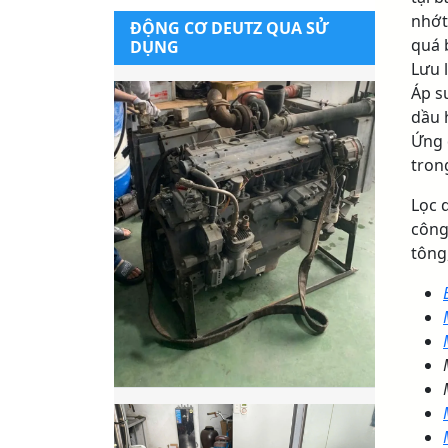
nhớt
ĐỘNG CƠ DEUTZ QUA SỬ
quá 
DỤNG
Lưu 
Áp s
dầu 
Ứng 
tron
Lọc d
công
tông