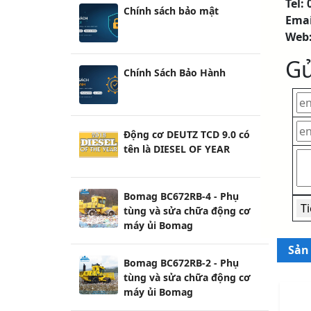
Tel:
Emai
Web
Gử
Tin tức
Phương thức thanh toán
Chính sách vận chuyển
Chính sách bảo mật
Sản
Chính Sách Bảo Hành