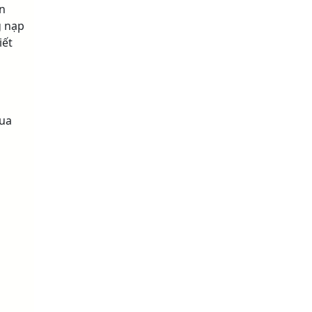
n
g nạp
iết
ua