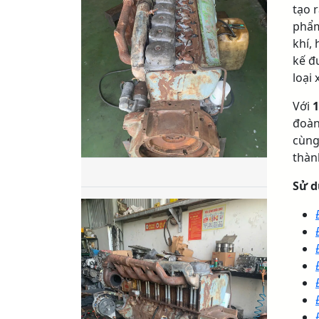
tạo 
phẩ
khí,
kế đ
loại 
Với
1
đoà
cùng
thàn
Sử d