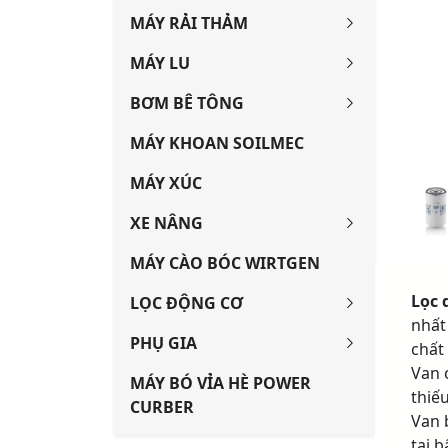
MÁY RẢI THẢM
MÁY LU
BƠM BÊ TÔNG
MÁY KHOAN SOILMEC
MÁY XÚC
XE NÂNG
MÁY CÀO BÓC WIRTGEN
Lọc
LỌC ĐỘNG CƠ
nhất
PHỤ GIA
chất
Van 
MÁY BÓ VỈA HÈ POWER
thiế
CURBER
Van 
tại 