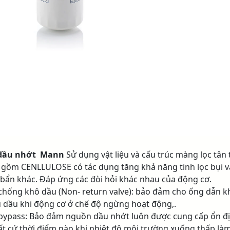
 dầu nhớt Mann
Sử dụng vật liệu và cấu trúc màng lọc tân 
 gồm CENLLULOSE có tác dụng tăng khả năng tinh lọc bụi v
 bẩn khác. Đáp ứng các đòi hỏi khác nhau của động cơ.
chống khô dầu (Non- return valve): bảo đảm cho ống dẫn 
u dầu khi động cơ ở chế độ ngừng hoạt động,.
bypass: Bảo đảm nguồn dầu nhớt luôn được cung cấp ổn đ
bất cứ thời điểm nào khi nhiệt độ môi trường xuống thấp là