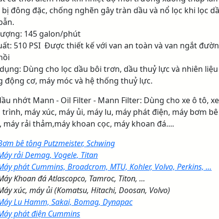
 bị đông đặc, chống nghẽn gây tràn dầu và nổ lọc khi lọc d
bẫn.
lượng: 145 galon/phút
uất: 510 PSI Được thiết kế với van an toàn và van ngắt đườ
hồi
dụng: Dùng cho lọc dầu bôi trơn, dầu thuỷ lực và nhiên liệu
g động cơ, máy móc và hệ thống thuỷ lực.
ầu nhớt Mann - Oil Filter - Mann Filter: Dùng cho xe ô tô, xe
 trình, máy xúc, máy ủi, máy lu, máy phát điện, máy bơm bê
, máy rải thảm,máy khoan cọc, máy khoan đá....
Bơm bê tông Putzmeister, Schwing
Máy rải Demag, Vogele, Titan
Máy phát Cummins, Broadcrom, MTU, Kohler, Volvo, Perkins, ...
Máy Khoan đá Atlascopco, Tamroc, Titon, ...
Máy xúc, máy ủi (Komatsu, Hitachi, Doosan, Volvo)
Máy Lu Hamm, Sakai, Bomag, Dynapac
Máy phát điện Cummins