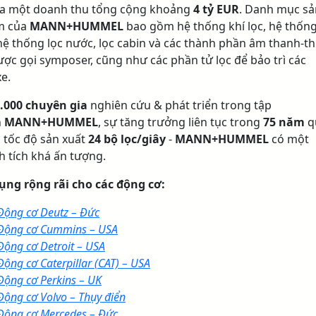
ra một doanh thu tổng cộng khoảng
4 tỷ EUR
. Danh mục sả
m của
MANN+HUMMEL
bao gồm hệ thống khí lọc, hệ thốn
 hệ thống lọc nước, lọc cabin và các thành phần âm thanh-th
ược gọi symposer, cũng như các phần tử lọc để bảo trì các
xe.
.000 chuyên gia
nghiên cứu & phát triển trong tập
n
MANN+HUMMEL
, sự tăng trưởng liên tục trong
75 năm
q
 tốc độ sản xuất
24 bộ lọc/giây
-
MANN+HUMMEL
có một
h tích khá ấn tượng.
ụng rộng rãi cho các động cơ:
Động cơ Deutz – Đức
Động cơ Cummins – USA
Động cơ Detroit – USA
Động cơ Caterpillar (CAT) – USA
Động cơ Perkins – UK
Động cơ Volvo – Thụy điển
Động cơ Mercedes – Đức