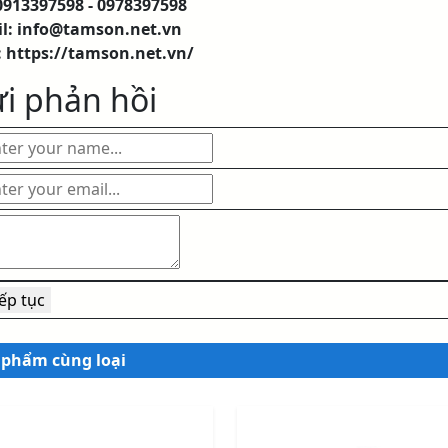
 0913397598 - 0978397598
l: info@tamson.net.vn
:
https://tamson.net.vn/
i phản hồi
 phẩm cùng loại