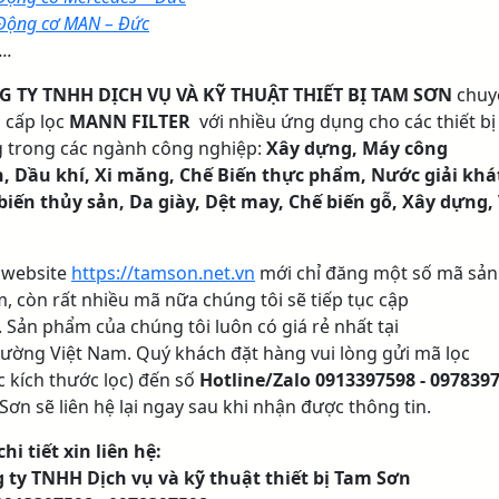
Động cơ MAN – Đức
...
 TY TNHH DỊCH VỤ VÀ KỸ THUẬT THIẾT BỊ TAM SƠN
chuy
 cấp lọc
MANN FILTER
với nhiều ứng dụng cho các thiết bị
 trong các ngành công nghiệp:
Xây dựng, Máy công
h, Dầu khí, Xi măng, Chế Biến thực phẩm, Nước giải khá
biến thủy sản, Da giày, Dệt may, Chế biến gỗ, Xây dựng,
 website
https://tamson.net.vn
mới chỉ đăng một số mã sản
, còn rất nhiều mã nữa chúng tôi sẽ tiếp tục cập
. Sản phẩm của chúng tôi luôn có giá rẻ nhất tại
trường Việt Nam. Quý khách đặt hàng vui lòng gửi mã lọc
c kích thước lọc) đến số
Hotline/Zalo
0913397598 - 0978397
Sơn sẽ liên hệ lại ngay sau khi nhận được thông tin.
hi tiết xin liên hệ:
 ty TNHH Dịch vụ và kỹ thuật thiết bị Tam Sơn