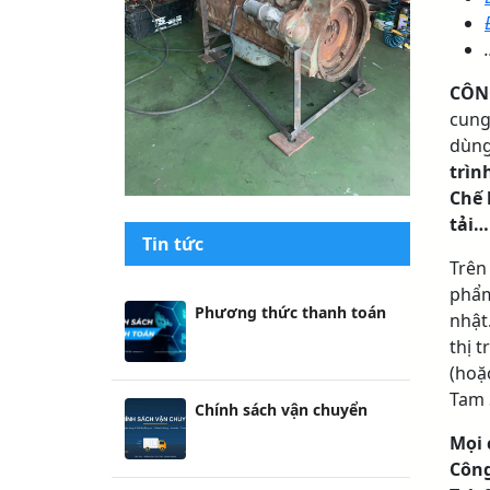
.
CÔNG
cung
dùng
trìn
Chế 
tải…
Trên
phẩm
nhật
thị 
(hoặ
Tam 
Mọi c
Công