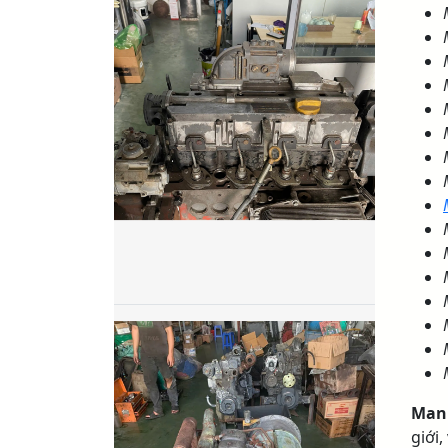
Man
giới