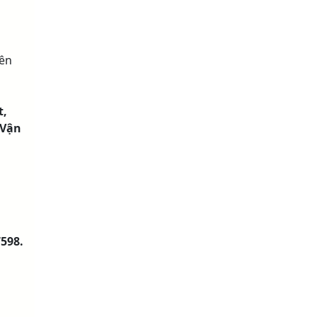
ên
t,
 Vận
598.