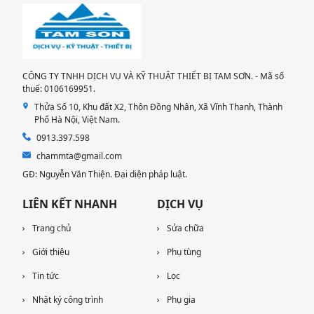
CÔNG TY TNHH DỊCH VỤ VÀ KỸ THUẬT THIẾT BỊ TAM SƠN. - Mã số
thuế: 0106169951.
Thửa Số 10, Khu đất X2, Thôn Đồng Nhân, Xã Vĩnh Thanh, Thành
Phố Hà Nội, Việt Nam.
0913.397.598
chammta@gmail.com
GĐ: Nguyễn Văn Thiện. Đại diện pháp luật.
LIÊN KẾT NHANH
DỊCH VỤ
Trang chủ
Sửa chữa
Giới thiệu
Phụ tùng
Tin tức
Lọc
Nhật ký công trình
Phụ gia