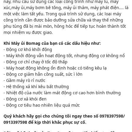
này, nhu cầu sử dụng các loại công trình như máy lu, máy
xúc,máy ủi,máy bơm bê tông, máy ủi thảm, máy phát điện.... là
một việc làm tất yếu. Trong quá trình sử dụng, các loại máy
công trình cần được bảo dưỡng sửa chữa và thay thế những
phụ tùng đã bị mài mòn, hỏng hóc để tiếp tục hoàn thành tốt
mọi nhiệm vụ được giao.
Khi Máy ủi Bomag của bạn có các dấu hiệu như:
- Động cơ khó khởi động
- Máy khởi động vẫn hoạt động tốt, nhưng động cơ không nổ
- Động cơ chỉ chạy ở tốc độ thấp
- Máy hoạt động không ổn định hoặc có tiếng kêu lạ
- Động cơ giảm hẳn công suất, sức ì lớn
- Gầm máy rò rỉ nước
- Hệ thống xả khí kêu bất thường
- Nhiệt độ của nước làm mát động cơ cao hơn bình thường
- Động cơ xả khói đen
- Động cơ tiêu hao nhiên liệu quá mức
Quý khách hãy gọi cho chúng tôi ngay theo số 0978397598/
0913397598 để kịp thời khắc phục sự cố.