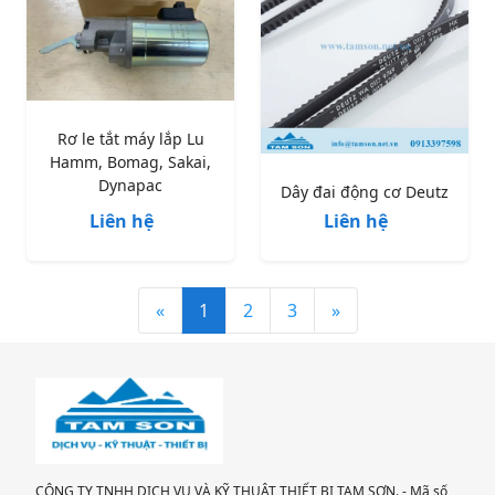
Rơ le tắt máy lắp Lu
Hamm, Bomag, Sakai,
Dynapac
Dây đai động cơ Deutz
Liên hệ
Liên hệ
«
1
2
3
»
CÔNG TY TNHH DỊCH VỤ VÀ KỸ THUẬT THIẾT BỊ TAM SƠN. - Mã số