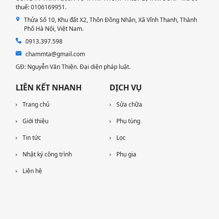
thuế: 0106169951.
Thửa Số 10, Khu đất X2, Thôn Đồng Nhân, Xã Vĩnh Thanh, Thành
Phố Hà Nội, Việt Nam.
0913.397.598
chammta@gmail.com
GĐ: Nguyễn Văn Thiện. Đại diện pháp luật.
LIÊN KẾT NHANH
DỊCH VỤ
Trang chủ
Sửa chữa
Giới thiệu
Phụ tùng
Tin tức
Lọc
Nhật ký công trình
Phụ gia
Liên hệ