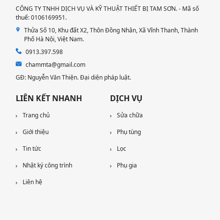
CÔNG TY TNHH DỊCH VỤ VÀ KỸ THUẬT THIẾT BỊ TAM SƠN. - Mã số
thuế: 0106169951.
Thửa Số 10, Khu đất X2, Thôn Đồng Nhân, Xã Vĩnh Thanh, Thành
Phố Hà Nội, Việt Nam.
0913.397.598
chammta@gmail.com
GĐ: Nguyễn Văn Thiện. Đại diện pháp luật.
LIÊN KẾT NHANH
DỊCH VỤ
Trang chủ
Sửa chữa
Giới thiệu
Phụ tùng
Tin tức
Lọc
Nhật ký công trình
Phụ gia
Liên hệ