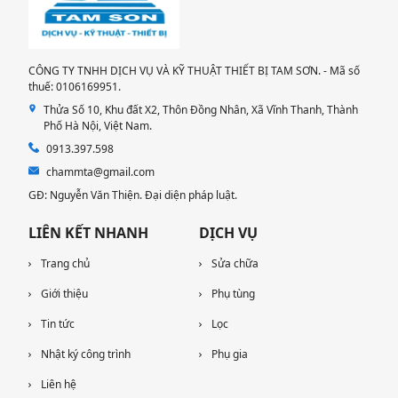
CÔNG TY TNHH DỊCH VỤ VÀ KỸ THUẬT THIẾT BỊ TAM SƠN. - Mã số
thuế: 0106169951.
Thửa Số 10, Khu đất X2, Thôn Đồng Nhân, Xã Vĩnh Thanh, Thành
Phố Hà Nội, Việt Nam.
0913.397.598
chammta@gmail.com
GĐ: Nguyễn Văn Thiện. Đại diện pháp luật.
LIÊN KẾT NHANH
DỊCH VỤ
Trang chủ
Sửa chữa
Giới thiệu
Phụ tùng
Tin tức
Lọc
Nhật ký công trình
Phụ gia
Liên hệ