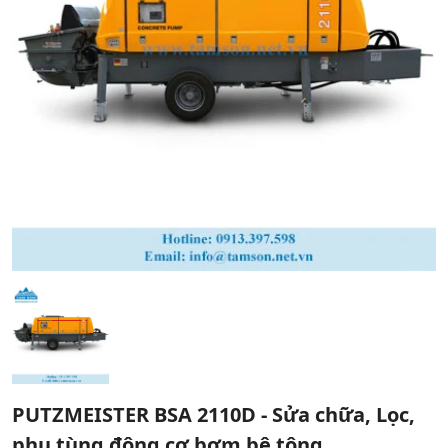
PUTZMEISTER BSA 2110D - Sửa chữa, Lọc,
phụ tùng động cơ bơm bê tông