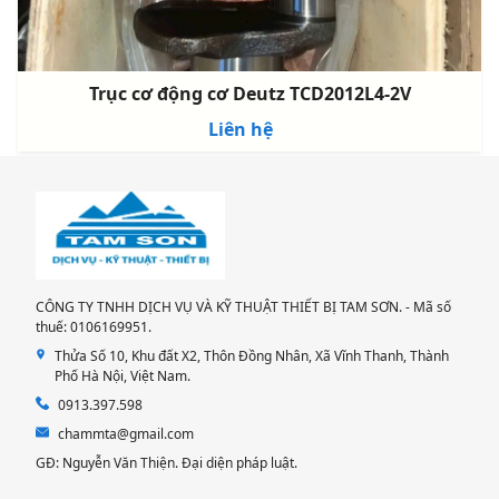
Trục cơ động cơ Deutz TCD2012L4-2V
Liên hệ
CÔNG TY TNHH DỊCH VỤ VÀ KỸ THUẬT THIẾT BỊ TAM SƠN. - Mã số
thuế: 0106169951.
Thửa Số 10, Khu đất X2, Thôn Đồng Nhân, Xã Vĩnh Thanh, Thành
Phố Hà Nội, Việt Nam.
0913.397.598
chammta@gmail.com
GĐ: Nguyễn Văn Thiện. Đại diện pháp luật.