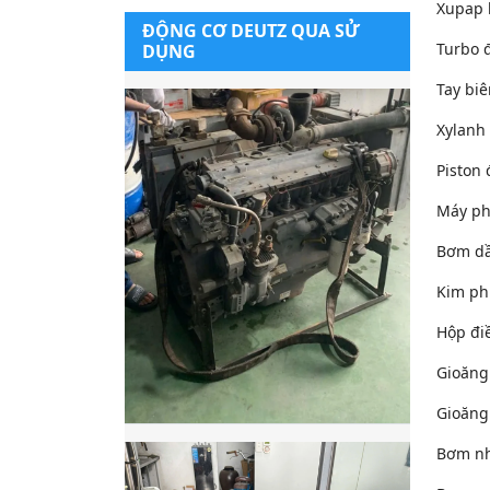
Xupap 
ĐỘNG CƠ DEUTZ QUA SỬ
Turbo 
DỤNG
Tay bi
Xylanh
Piston
Máy ph
Bơm dầ
Kim ph
Hộp đi
Gioăng
Gioăng
Bơm nh