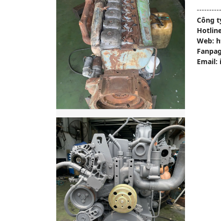
---------
Công t
Hotlin
Web: h
Fanpag
Email: