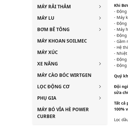
Khi Bơ
MÁY RẢI THẢM
- Động
- Máy 
MÁY LU
- Động 
BƠM BÊ TÔNG
- Máy h
- Động 
MÁY KHOAN SOILMEC
- Gầm 
- Hệ th
MÁY XÚC
- Nhiệ
- Động 
XE NÂNG
- Động 
MÁY CÀO BÓC WIRTGEN
Quý kh
LỌC ĐỘNG CƠ
Đội ng
sửa ch
PHỤ GIA
Tất cả
MÁY BÓ VỈA HÈ POWER
100% v
CURBER
Lọc dầu