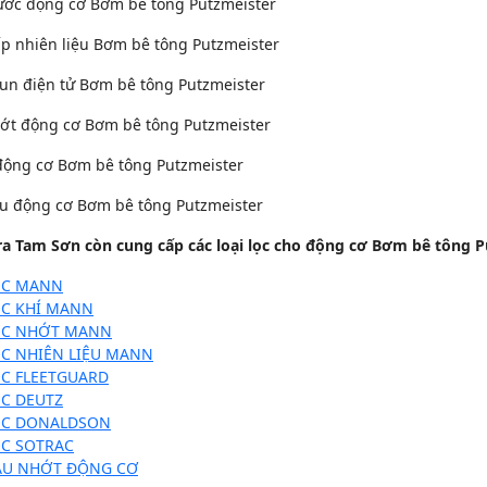
ớc động cơ Bơm bê tông Putzmeister
p nhiên liệu Bơm bê tông Putzmeister
un điện tử Bơm bê tông Putzmeister
ớt động cơ Bơm bê tông Putzmeister
động cơ Bơm bê tông Putzmeister
u động cơ Bơm bê tông Putzmeister
ra Tam Sơn còn cung cấp các loại lọc cho động cơ Bơm bê tông P
ỌC MANN
ỌC KHÍ MANN
ỌC NHỚT MANN
C NHIÊN LIỆU MANN
C FLEETGUARD
C DEUTZ
ỌC DONALDSON
C SOTRAC
ẦU NHỚT ĐỘNG CƠ