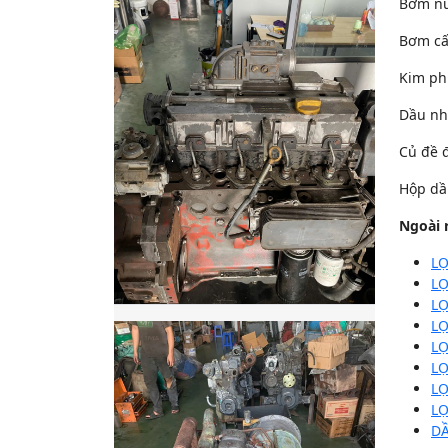
Bơm nư
Bơm cấ
Kim ph
Dầu nh
Củ đề 
Hộp dầ
Ngoài 
L
L
L
LỌ
LỌ
LỌ
L
LỌ
D