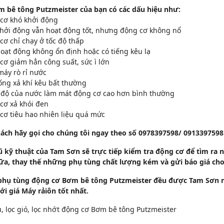
m bê tông Putzmeister của bạn có các dấu hiệu như:
 cơ khó khởi động
khởi động vẫn hoạt động tốt, nhưng động cơ không nổ
cơ chỉ chạy ở tốc độ thấp
oạt động không ổn định hoặc có tiếng kêu lạ
cơ giảm hẳn công suất, sức ì lớn
máy rò rỉ nước
ống xả khí kêu bất thường
t độ của nước làm mát động cơ cao hơn bình thường
cơ xả khói đen
cơ tiêu hao nhiên liệu quá mức
ách hãy gọi cho chúng tôi ngay theo số 0978397598/ 0913397598 
ũ kỹ thuật của Tam Sơn sẽ trực tiếp kiểm tra động cơ để tìm ra
ữa, thay thế những phụ tùng chất lượng kém và gửi báo giá ch
 phụ tùng động cơ Bơm bê tông Putzmeister đều được Tam Sơn n
ới giá Máy rảiôn tốt nhất.
, lọc gió, lọc nhớt động cơ Bơm bê tông Putzmeister