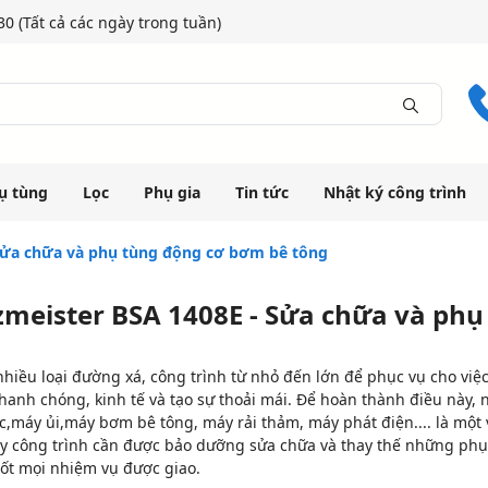
0 (Tất cả các ngày trong tuần)
ụ tùng
Lọc
Phụ gia
Tin tức
Nhật ký công trình
Sửa chữa và phụ tùng động cơ bơm bê tông
zmeister BSA 1408E - Sửa chữa và ph
nhiều loại đường xá, công trình từ nhỏ đến lớn để phục vụ cho vi
hanh chóng, kinh tế và tạo sự thoải mái. Để hoàn thành điều này, 
,máy ủi,máy bơm bê tông, máy rải thảm, máy phát điện.... là một v
áy công trình cần được bảo dưỡng sửa chữa và thay thế những phụ
tốt mọi nhiệm vụ được giao.