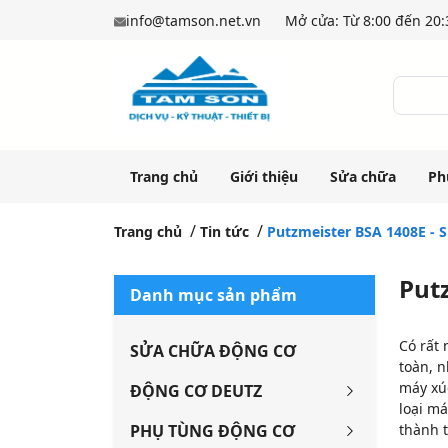
info@tamson.net.vn
Mở cửa: Từ 8:00 đến 20:3
Trang chủ
Giới thiệu
Sửa chữa
Ph
Trang chủ
Tin tức
Putzmeister BSA 1408E - 
Put
Danh mục sản phẩm
Có rất 
SỬA CHỮA ĐỘNG CƠ
toàn, n
máy xúc
ĐỘNG CƠ DEUTZ
loại m
PHỤ TÙNG ĐỘNG CƠ
thành 