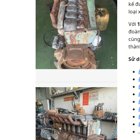
kế đ
loại 
Với
1
đoà
cùng
thàn
Sử d
.