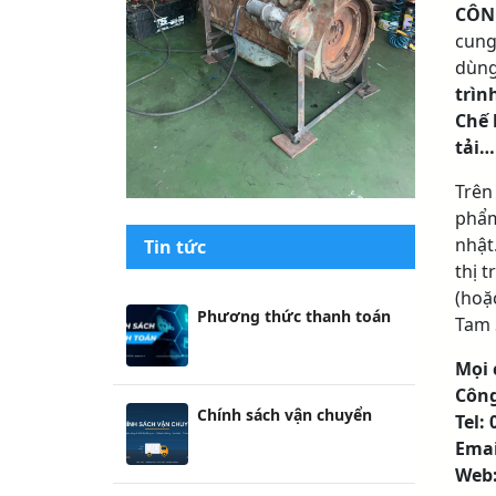
CÔNG
cung
dùng
trìn
Chế 
tải…
Trên
phẩm
nhật
Tin tức
thị 
(hoặ
Phương thức thanh toán
Tam 
Mọi c
Công
Chính sách vận chuyển
Tel:
Emai
Web