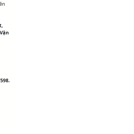
ên
t,
 Vận
598.