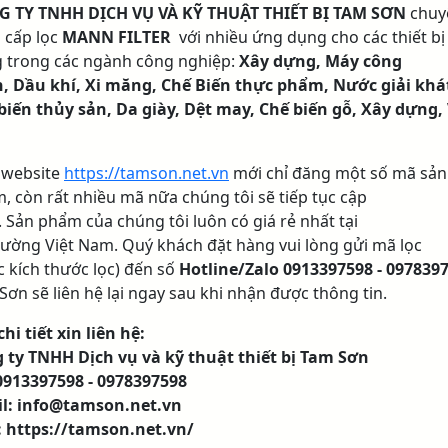
 TY TNHH DỊCH VỤ VÀ KỸ THUẬT THIẾT BỊ TAM SƠN
chuy
 cấp lọc
MANN FILTER
với nhiều ứng dụng cho các thiết bị
 trong các ngành công nghiệp:
Xây dựng, Máy công
h, Dầu khí, Xi măng, Chế Biến thực phẩm, Nước giải khá
biến thủy sản, Da giày, Dệt may, Chế biến gỗ, Xây dựng,
 website
https://tamson.net.vn
mới chỉ đăng một số mã sản
, còn rất nhiều mã nữa chúng tôi sẽ tiếp tục cập
. Sản phẩm của chúng tôi luôn có giá rẻ nhất tại
trường Việt Nam. Quý khách đặt hàng vui lòng gửi mã lọc
c kích thước lọc) đến số
Hotline/Zalo
0913397598 - 0978397
Sơn sẽ liên hệ lại ngay sau khi nhận được thông tin.
hi tiết xin liên hệ:
 ty TNHH Dịch vụ và kỹ thuật thiết bị Tam Sơn
 0913397598 - 0978397598
l: info@tamson.net.vn
:
https://tamson.net.vn/