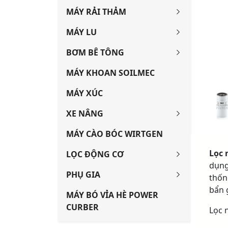
MÁY RẢI THẢM
MÁY LU
BƠM BÊ TÔNG
MÁY KHOAN SOILMEC
MÁY XÚC
XE NÂNG
MÁY CÀO BÓC WIRTGEN
Lọc 
LỌC ĐỘNG CƠ
dụng
PHỤ GIA
thốn
bẩn 
MÁY BÓ VỈA HÈ POWER
CURBER
Lọc 