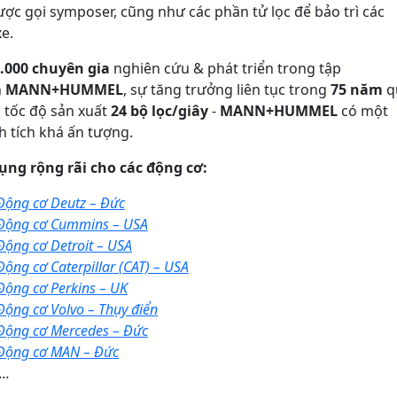
ược gọi symposer, cũng như các phần tử lọc để bảo trì các
xe.
.000 chuyên gia
nghiên cứu & phát triển trong tập
n
MANN+HUMMEL
, sự tăng trưởng liên tục trong
75 năm
q
 tốc độ sản xuất
24 bộ lọc/giây
-
MANN+HUMMEL
có một
h tích khá ấn tượng.
ụng rộng rãi cho các động cơ:
Động cơ Deutz – Đức
Động cơ Cummins – USA
Động cơ Detroit – USA
Động cơ Caterpillar (CAT) – USA
Động cơ Perkins – UK
Động cơ Volvo – Thụy điển
Động cơ Mercedes – Đức
Động cơ MAN – Đức
...