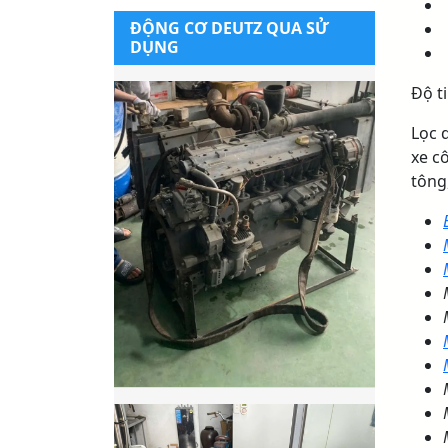
ĐỘNG CƠ DEUTZ QUA SỬ
DỤNG
Độ ti
Lọc d
xe c
tông