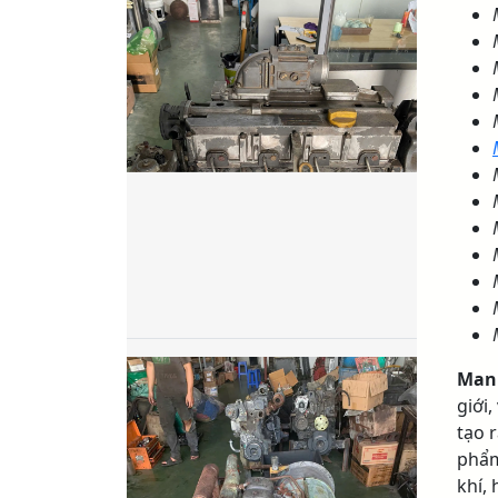
Man
giới
tạo 
phẩ
khí,