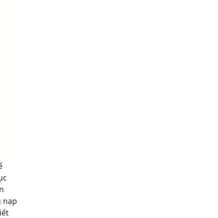
ế
ục
n
g nạp
iết