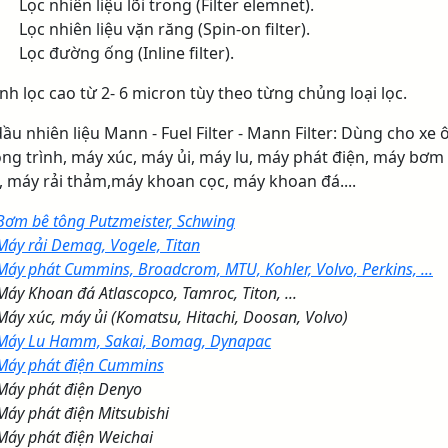
Lọc nhiên liệu lõi trong (Filter elemnet).
Lọc nhiên liệu vặn răng (Spin-on filter).
Lọc đường ống (Inline filter).
nh lọc cao từ 2- 6 micron tùy theo từng chủng loại lọc.
ầu nhiên liệu Mann - Fuel Filter - Mann Filter: Dùng cho xe ô
ông trình, máy xúc, máy ủi, máy lu, máy phát điện, máy bơm
, máy rải thảm,máy khoan cọc, máy khoan đá....
Bơm bê tông Putzmeister, Schwing
Máy rải Demag, Vogele, Titan
Máy phát Cummins, Broadcrom, MTU, Kohler, Volvo, Perkins, ...
Máy Khoan đá Atlascopco, Tamroc, Titon, ...
Máy xúc, máy ủi (Komatsu, Hitachi, Doosan, Volvo)
Máy Lu Hamm, Sakai, Bomag, Dynapac
Máy phát điện Cummins
Máy phát điện Denyo
Máy phát điện Mitsubishi
Máy phát điện Weichai