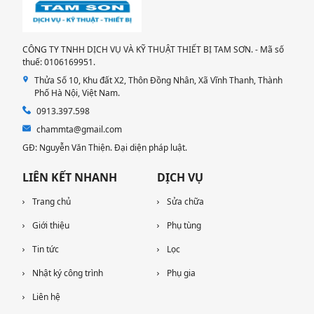
CÔNG TY TNHH DỊCH VỤ VÀ KỸ THUẬT THIẾT BỊ TAM SƠN. - Mã số
thuế: 0106169951.
Thửa Số 10, Khu đất X2, Thôn Đồng Nhân, Xã Vĩnh Thanh, Thành
Phố Hà Nội, Việt Nam.
0913.397.598
chammta@gmail.com
GĐ: Nguyễn Văn Thiện. Đại diện pháp luật.
LIÊN KẾT NHANH
DỊCH VỤ
Trang chủ
Sửa chữa
Giới thiệu
Phụ tùng
Tin tức
Lọc
Nhật ký công trình
Phụ gia
Liên hệ