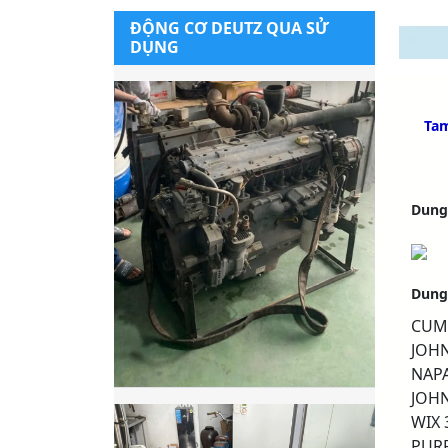
ĐỘNG CƠ DEUTZ QUA SỬ
DỤNG
Tam
Dung
Dung
CUM
JOHN
NAPA
JOHN
WIX 
PURF