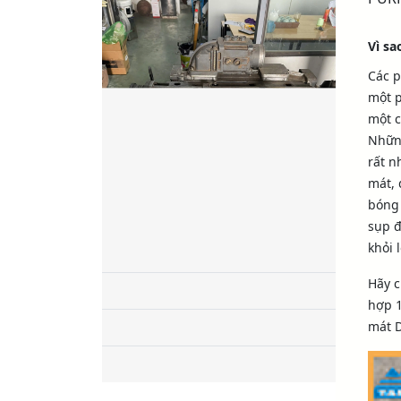
Vì sa
Các p
một p
một c
Nhữn
rất n
mát, 
bóng 
sụp đ
khỏi 
Hãy c
hợp 
mát D