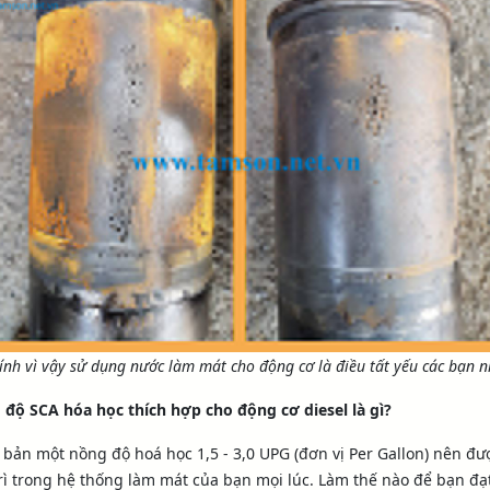
ính vì vậy sử dụng nước làm mát cho động cơ là điều tất yếu các bạn n
độ SCA hóa học thích hợp cho động cơ diesel là gì?
 bản một nồng độ hoá học 1,5 - 3,0 UPG (đơn vị Per Gallon) nên đư
rì trong hệ thống làm mát của bạn mọi lúc. Làm thế nào để bạn đạ