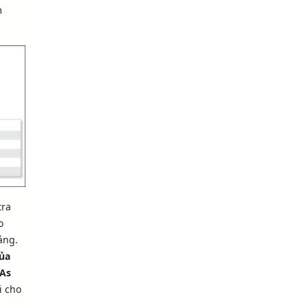
m
tra
o
áng.
của
CAs
i cho