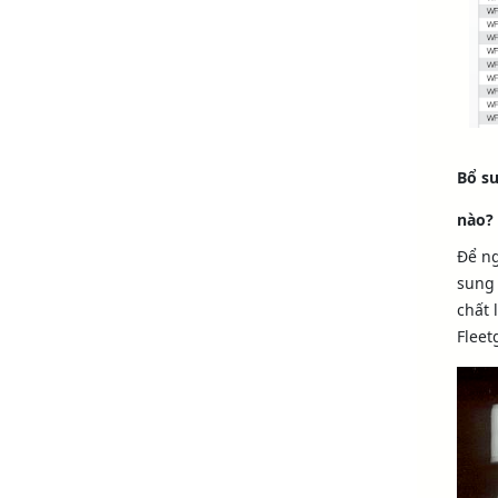
Bổ s
nào?
Để ng
sung 
chất 
Fleet