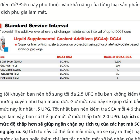
điều đó? Điều này phụ thuộc vào khả năng của từng loại sản phẩ
dịch phụ gia làm mát.
 tôi khuyên bạn nên bổ sung tối đa 2,5 UPG nếu bạn không kiểm 
thường xuyên như bạn mong đợi. Giữ mức cao này sẽ giúp đảm bả
mức này ít nhất 1,5 UPG. Tốt nhất bạn nên kiểm tra SCA mỗi 4-6 th
ạn làm vậy, bạn có thể giữ mức ở mức thấp hơn 2.0 UPG.
Lợi ích 
ức độ thấp hơn sẽ giúp ngăn chặn sự tích tụ của các hạt mà S
ng gây ra.
Sự tích tụ này có thể làm mài mòn, nó sẽ gây ra thiệt hạ
ước của bạn hoặc thậm chí làm tắc nghẽn một số bộ phận của hệ