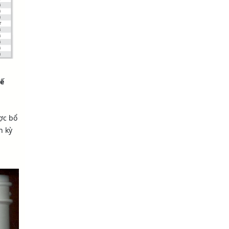
hế
ợc bổ
h kỳ