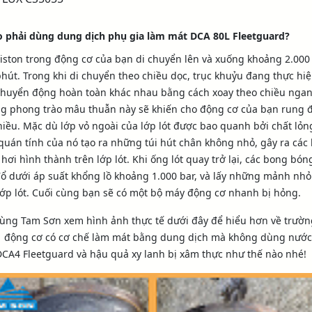
o phải dùng dung dịch phụ gia làm mát DCA 80L Fleetguard?
iston trong động cơ của bạn di chuyển lên và xuống khoảng 2.000
hút. Trong khi di chuyển theo chiều dọc, trục khuỷu đang thực hi
huyển động hoàn toàn khác nhau bằng cách xoay theo chiều ngan
g phong trào mâu thuẫn này sẽ khiến cho động cơ của bạn rung 
hiều. Mặc dù lớp vỏ ngoài của lớp lót được bao quanh bởi chất lỏn
quán tính của nó tạo ra những túi hút chân không nhỏ, gây ra các
hơi hình thành trên lớp lót. Khi ống lót quay trở lại, các bong bón
ổ dưới áp suất khổng lồ khoảng 1.000 bar, và lấy những mảnh nhỏ
lớp lót. Cuối cùng bạn sẽ có một bộ máy động cơ nhanh bị hỏng.
ùng Tam Sơn xem hình ảnh thực tế dưới đây để hiểu hơn về trườn
1 động cơ có cơ chế làm mát bằng dung dịch mà không dùng nước
CA4 Fleetguard và hậu quả xy lanh bị xâm thực như thế nào nhé!