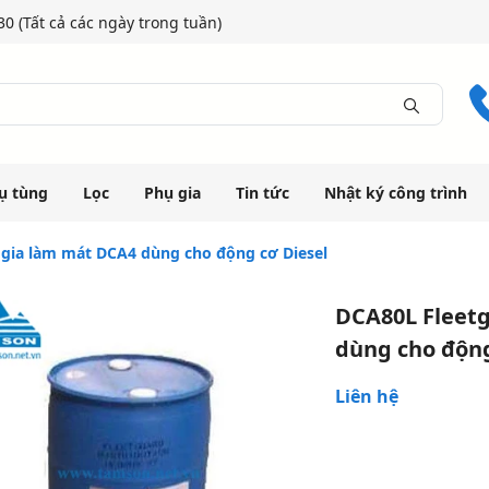
0 (Tất cả các ngày trong tuần)
ụ tùng
Lọc
Phụ gia
Tin tức
Nhật ký công trình
 gia làm mát DCA4 dùng cho động cơ Diesel
DCA80L Fleet
dùng cho động
Liên hệ