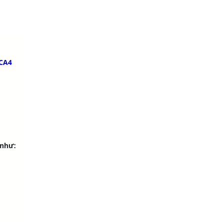
DCA4
 như: