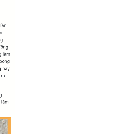
 lần
ện
g.
động
g làm
 bong
g này
 ra
g
 làm