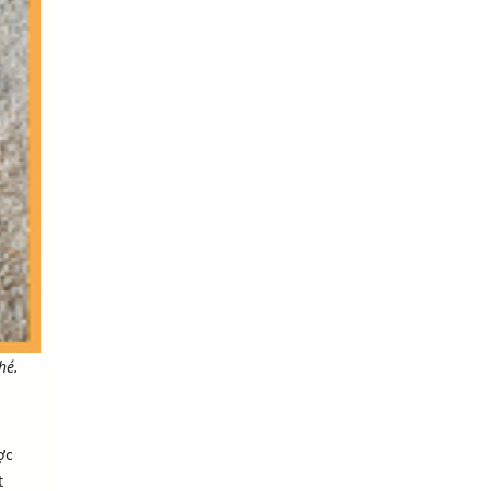
hé.
ợc
t