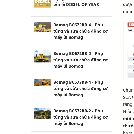
được 
tên là DIESEL OF YEAR
dung 
Bomag BC672RB-4 - Phụ
tùng và sửa chữa động cơ
máy ủi Bomag
Bomag BC672RB-2 - Phụ
tùng và sửa chữa động cơ
máy ủi Bomag
Bomag BC573RB-4 - Phụ
tùng và sửa chữa động cơ
Chúng
máy ủi Bomag
SCA 
rằng 
Bomag BC572RB-2 - Phụ
Nếu b
tùng và sửa chữa động cơ
một m
máy ủi Bomag
thườ
bơm n