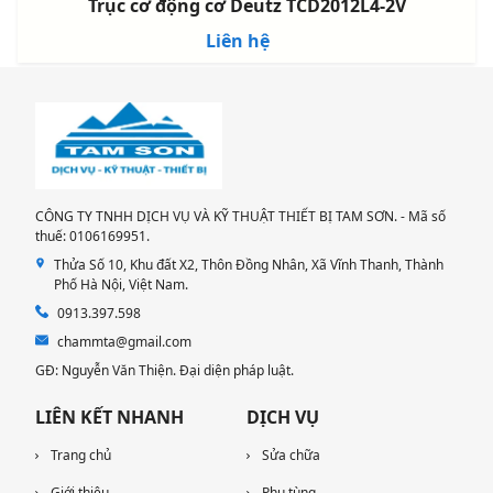
Trục cơ động cơ Deutz TCD2012L4-2V
Liên hệ
CÔNG TY TNHH DỊCH VỤ VÀ KỸ THUẬT THIẾT BỊ TAM SƠN. - Mã số
thuế: 0106169951.
Thửa Số 10, Khu đất X2, Thôn Đồng Nhân, Xã Vĩnh Thanh, Thành
Phố Hà Nội, Việt Nam.
0913.397.598
chammta@gmail.com
GĐ: Nguyễn Văn Thiện. Đại diện pháp luật.
LIÊN KẾT NHANH
DỊCH VỤ
Trang chủ
Sửa chữa
Giới thiệu
Phụ tùng